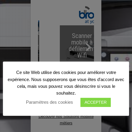
Imprimante
Imp
Scanner
mobile
mo
mobile à
thermique
imp
défilement
compacte
th
Wifi
A4
Ce site Web utilise des cookies pour améliorer votre
expérience. Nous supposerons que vous êtes d'accord avec
cela, mais vous pouvez vous désinscrire si vous le
souhaitez.
Paramètres des cookies
ACCEPTER
Découvrir nos Solutions mobilité
métiers