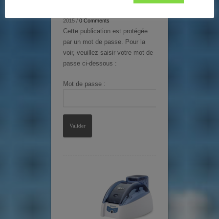
In by valentin gouverneur / 6 février
2015 /
0 Comments
Cette publication est protégée
par un mot de passe. Pour la
voir, veuillez saisir votre mot de
passe ci-dessous :
Mot de passe :