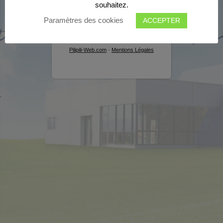
souhaitez.
Paramètres des cookies
ACCEPTER
© 2015 Gloriant Bureautique -
Création
Pilipili-Web.com
-
Mentions Légales
.